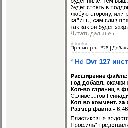
будет ниже, тем выше
будет стоять в поддо
любую сторону, или р
кабины, сам слив пря
так как он будет зак
Читать дальше »
Просмотров:
328
|
Добав
Hd Dvr 127 инс
Расширение файла
Год добавл. скачки 
Кол-во страниц в ф
Селиверстов Геннад
Кол-во коммент. за 
Размер файла -
6,4
Пластиковые водосто
Профиль" представл