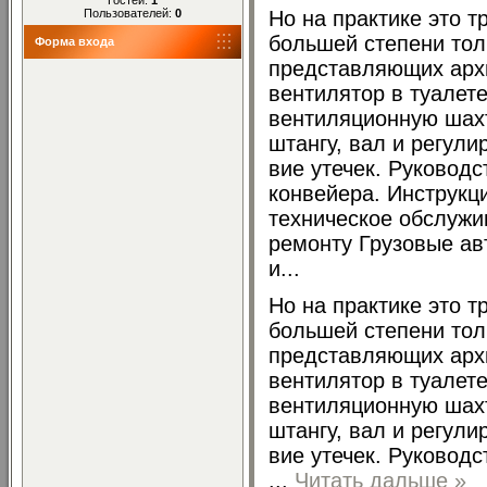
Пользователей:
0
Но на практике это 
большей степени тол
Форма входа
представляющих архи
вентилятор в туалет
вентиляционную шах
штангу, вал и регули
вие утечек. Руководс
конвейера. Инструкц
техническое обслужи
ремонту Грузовые а
и...
Но на практике это 
большей степени тол
представляющих архи
вентилятор в туалет
вентиляционную шах
штангу, вал и регули
вие утечек. Руководс
...
Читать дальше »