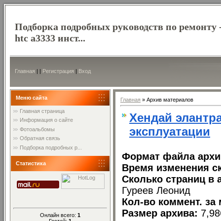
Подборка подробных руководств по ремонту 
htc a3333 инст...
Главная
|
|
Регистрация
|
Вход
Меню сайта
Главная
»
Архив материалов
Главная страница
Хендай элантра
Информация о сайте
эксплуатации
Фотоальбомы
Обратная связь
Подборка подробных р...
Формат файла арх
Статистика
Время изменения ск
Сколько страниц в 
Гуреев Леонид
Кол-во коммент. за 
Размер архива:
7,9
Онлайн всего:
1
Гостей:
1