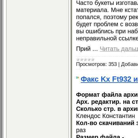
Часто букеты изгота
материала. Мне кста
попался, поэтому ре
будет проблем с воз
вы ошиблись при наб
неправильной ссылке
Прий
...
Читать даль
Просмотров:
353
|
Добав
Факс Kx Ft932 
Формат файла архи
Арх. редактир. на ст
Сколько стр. в арх
Клендос Константин
Кол-во скачиваний 
раз
Размер файла -