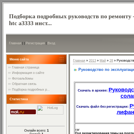
Подборка подробных руководств по ремонту 
htc a3333 инст...
Главная
|
|
Регистрация
|
Вход
Меню сайта
Главная
»
2013
»
Май
»
28
» Руководств
Главная страница
Руководство по эксплуатац
Информация о сайте
Фотоальбомы
Обратная связь
Руководс
Подборка подробных р...
Скачать в архиве:
сола
Статистика
Р
Скачать файл без регистрации:
лифан
rar
Онлайн всего:
1
Год редактирования темы на порт
Гостей:
1