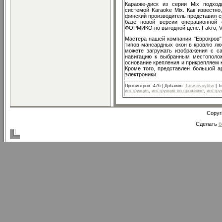
Караоке-диск из серии Mix подхо
системой Karaoke Mix. Как известно
финский производитель представил с
базе новой версии операционной
ФОРМИКО по выгодной цене: Fakro, V
Мастера нашей компании "Еврокров" 
типов мансардных окон в кровлю лю
можете загружать изображения с с
навигацию к выбранным местополо
основание крепления и прикрепляем к
Кроме того, представлен большой ар
электроники.
Просмотров
: 476 |
Добавил
:
Tarasovuybtw
|
Т
инструкция
,
инструкция по прошивке
,
инстру
Copyr
Сделать
б