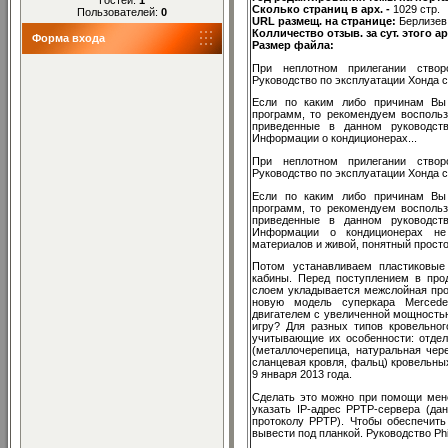
Сколько страниц в арх. -
1029 стр.
Пользователей:
0
URL размещ. на странице:
Берлизев
Колличество отзыв. за сут. этого а
Форма входа
Размер файла:
При неплотном прилегании створ
Руководство по эксплуатации Хонда с
Если по каким либо причинам Вы 
программ, то рекомендуем воспользо
приведенные в данном руководств
Информации о кондиционерах...
При неплотном прилегании створ
Руководство по эксплуатации Хонда с
Если по каким либо причинам Вы 
программ, то рекомендуем воспользо
приведенные в данном руководств
Информации о кондиционерах не
материалов и живой, понятный прост
Потом устанавливаем пластиковые
кабины. Перед поступлением в пр
слоем укладывается межслойная про
новую модель суперкара Mercede
двигателем с увеличенной мощностью
игру? Для разных типов кровельно
учитывающие их особенности: отде
(металлочерепица, натуральная чере
сланцевая кровля, фальц) кровельны
9 января 2013 года.
Сделать это можно при помощи менед
указать IP-адрес PPTP-сервера (да
протоколу PPTP). Чтобы обеспечить
вывести под планкой. Руководство Phil